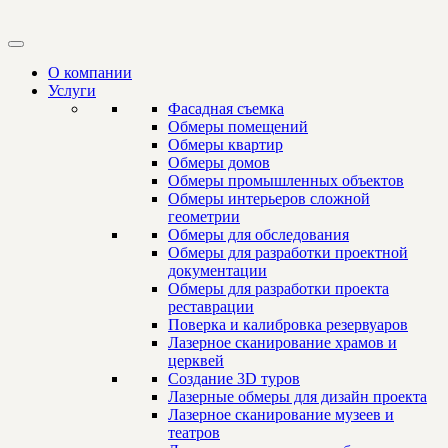
О компании
Услуги
Фасадная съемка
Обмеры помещений
Обмеры квартир
Обмеры домов
Обмеры промышленных объектов
Обмеры интерьеров сложной
геометрии
Обмеры для обследования
Обмеры для разработки проектной
документации
Обмеры для разработки проекта
реставрации
Поверка и калибровка резервуаров
Лазерное сканирование храмов и
церквей
Создание 3D туров
Лазерные обмеры для дизайн проекта
Лазерное сканирование музеев и
театров