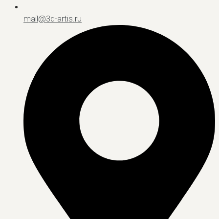
mail@3d-artis.ru