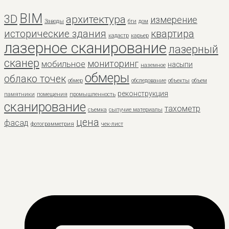
BIM
3D
архитектура
измерение
Заводы
бти
дом
исторические здания
квартира
кадастр
карьер
лазерное сканирование
лазерный
сканер
мониторинг
мобильное
насыпи
наземное
обмеры
облако точек
обмер
обследование
объекты
объем
реконструкция
памятники
помещения
промышленность
сканирование
тахометр
съемка
сыпучие материалы
цена
фасад
фотограмметрия
чек-лист